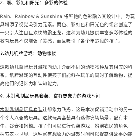
2. 雨、彩虹和阳光：多彩的体验
Rain、Rainbow & Sunshine 将鲜艳的色彩融入其设计中，为玩
具增添了视觉吸引力元素。雨色、彩虹色和阳光色的组合创造了
一只引人注目且欢快的霸王龙。这种为幼儿提供丰富多彩体验的
教育玩具不仅增强了美感，而且吸引了各个年龄段的孩子。
3.幼儿纸牌游戏：动物家族
这款
幼儿益智玩具
游戏向幼儿介绍不同的动物物种及其相应的科
系。
纸牌游戏
的互动性
使孩子们能够在玩乐的同时了解动物，提
高他们的记忆力和认知能力。
4. 木制乳制品玩具套装：富有想象力的游戏时间
木制乳制品玩具套装
让想象力飞扬
，这是本次促销活动中的另一
个令人兴奋的玩具。这款玩具套装具有迷你农场场景，配有木
牛、谷仓和饲槽。孩子们可以进行假装游戏，扮演农民的角色，
探索农业世界。这种富有想象力的游戏时间可以提高讲故事的能