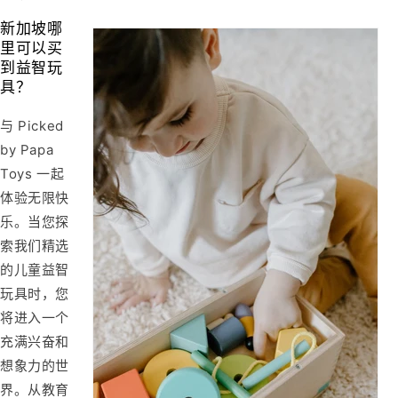
新加坡哪
里可以买
到益智玩
具？
与 Picked
by Papa
Toys 一起
体验无限快
乐。当您探
索我们精选
的儿童益智
玩具时，您
将进入一个
充满兴奋和
想象力的世
界。从教育