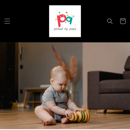
跳到内
容
购
物
车