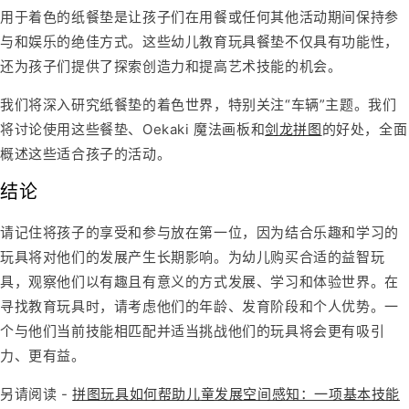
用于着色的纸餐垫是让孩子们在用餐或任何其他活动期间保持参
与和娱乐的绝佳方式。这些
幼儿教育玩具
餐垫不仅具有功能性，
还为孩子们提供了探索创造力和提高艺术技能的机会。
我们将深入研究纸餐垫的着色世界，特别关注“车辆”主题。我们
将讨论使用这些餐垫、Oekaki 魔法画板和
剑龙拼图
的好处
，全面
概述这些适合孩子的活动。
结论
请记住将孩子的享受和参与放在第一位，因为结合乐趣和学习的
玩具将对他们的发展产生长期影响。
为幼儿
购买合适的
益智玩
具
，观察他们以有趣且有意义的方式发展、学习和体验世界。在
寻找教育玩具时，请考虑他们的年龄、发育阶段和个人优势。一
个与他们当前技能相匹配并适当挑战他们的玩具将会更有吸引
力、更有益。
另请阅读 -
拼图玩具如何帮助儿童发展空间感知：一项基本技能