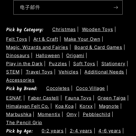
电子邮件
Pick by Category:
Christmas
|
Wooden Toys
|
Felt Toys
|
Art & Craft
|
Make Your Own
|
Magic, Wizards and Fairies
|
Board & Card Games
|
Dinosaurs
|
Halloween
|
Origami
|
Play in the Dark
|
Puzzles
|
Soft Toys
|
Stationery
|
STEM
|
Travel Toys
|
Vehicles
|
Additional Needs
|
Accessories
Pick by Brand:
Cocoletes
|
Coco Village
|
ESNAF
|
Faber Castell
|
Fauna Toys
|
Green Taiga
|
Himalayan Felt Co.
|
Koa Koa
|
Korxx
|
Magnote
|
Marbushka
|
Momentix
|
Omy
|
Pebblechild
|
The Pencil Grip
Pick by Age:
0-2 years
|
2-4 years
|
4-6 years
|